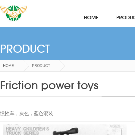
HOME
PRODU
PRODUCT
HOME
PRODUCT
Friction power toys
惯性车，灰色，蓝色混装