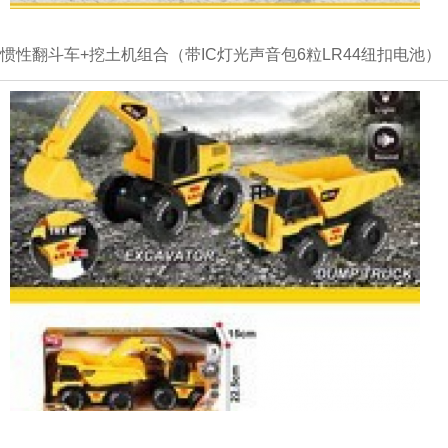
惯性翻斗车+挖土机组合（带IC灯光声音包6粒LR44纽扣电池）