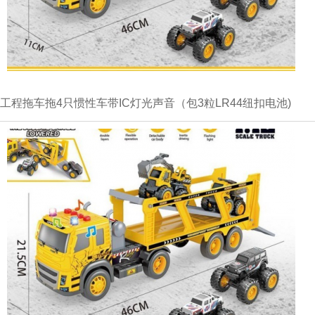
工程拖车拖4只惯性车带IC灯光声音（包3粒LR44纽扣电池)