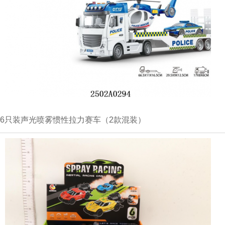
6只装声光喷雾惯性拉力赛车（2款混装）