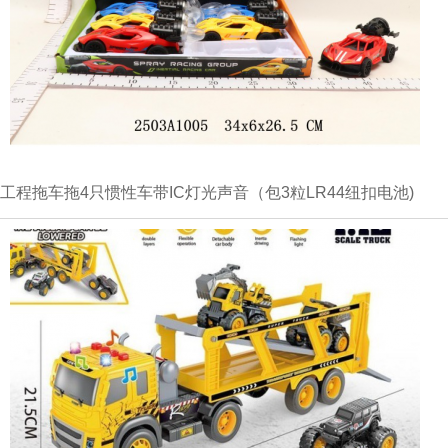
工程拖车拖4只惯性车带IC灯光声音（包3粒LR44纽扣电池)