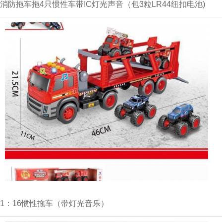
消防拖车拖4只惯性车带IC灯光声音（包3粒LR44纽扣电池)
1：16惯性拖车（带灯光音乐）