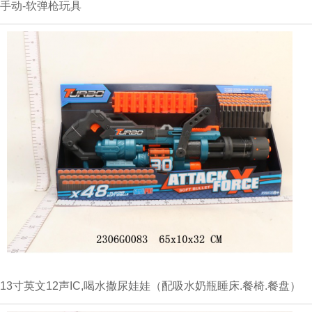
手动-软弹枪玩具
13寸英文12声IC,喝水撒尿娃娃（配吸水奶瓶睡床.餐椅.餐盘）