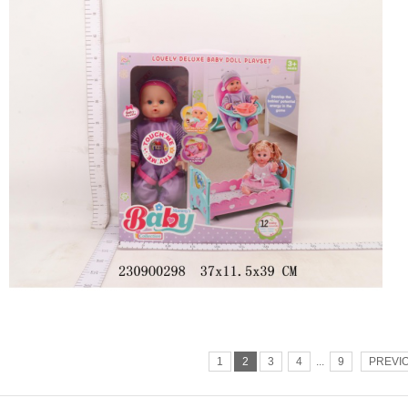
1
2
3
4
...
9
PREVI