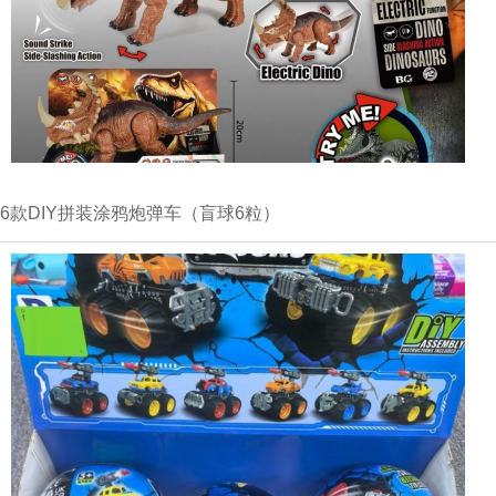
6款DIY拼装涂鸦炮弹车（盲球6粒）